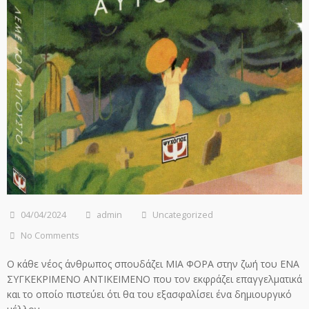
04/04/2024
admin
Uncategorized
No Comments
Ο κάθε νέος άνθρωπος σπουδάζει ΜΙΑ ΦΟΡΑ στην ζωή του ΕΝΑ
ΣΥΓΚΕΚΡΙΜΕΝΟ ΑΝΤΙΚΕΙΜΕΝΟ που τον εκφράζει επαγγελματικά
και το οποίο πιστεύει ότι θα του εξασφαλίσει ένα δημιουργικό