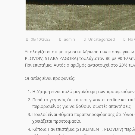
06/10/2023
admin
Uncategorized
No
Υπολογίζεται ότι με την συμπλήρωση των εισαγωγικών 
PLOVDIV, STARA ZAGORA) τουλάχιστον 80 με 90 Έλλην
Πανεπιστήμια. Αυτός ο αριθμός αντιστοιχεί στο 20% 
Οι αιτίες είναι προφανείς:
Η ζήτηση είναι πολύ μεγαλύτερη των προσφερόμε
Παρά το γεγονός ότι τα τεστ γίνονται on line και 
περιορισμένος για να δοθούν σωστές απαντήσεις.
Πολλοί είναι θύματα παραπληροφόρησης ότι “όλοι θ
χρειάζεται προετοιμασία.
Κάποια Πανεπιστήμια (ST.KLIMENT, PLOVDIV) περιλ