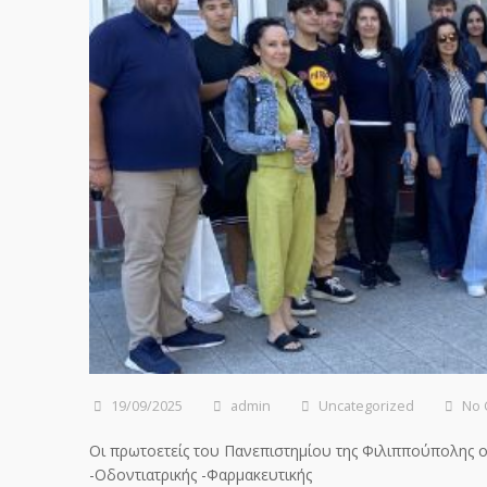
19/09/2025
admin
Uncategorized
No
Οι πρωτοετείς του Πανεπιστημίου της Φιλιππούπολης ολ
-Οδοντιατρικής -Φαρμακευτικής