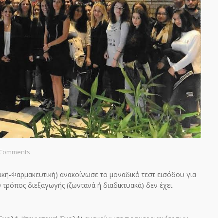
 Comments
ρική-Φαρμακευτική) ανακοίνωσε το μοναδικό τεστ εισόδου για
ρόπος διεξαγωγής (ζωντανά ή διαδικτυακά) δεν έχει