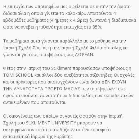
Η επιτυχία των υποψηφίων μας οφείλεται σε αυτήν την άριστη
διδασκαλία η οποία γίνεται το καλοκαίρι. Απαιτούνται 4
εβδομάδες μαθήματος (4 ημέρες x 4 ώρες) ζωντανά ή διαδικτυακά
ώστε να ανέβει η πιθανότητα επιτυχίας στο 85%.
Τα μαθήματα αυτά γίνονται παράλληλα με το μάθημα για την
Ιατρική Σχολή Σόφιας ή την Ιατρική Σχολή Φιλιππούπολης και
γίνονται για τους υποψήφιους μας ΔΩΡΕΑΝ.
Φέτος στην Ιατρική του St.Kliment παρουσίασαν υποψήφιους η
TOMi SCHOOL και άλλοι δύο ανεξάρτητοι ατζέντηδες. Οι σχολές
και οι πράκτορες που αποτυγχάνουν είναι διότι ΔΕΝ ΕΧΟΥΝ
ΤΗΝ ΔΥΝΑΤΟΤΗΤΑ ΠΡΟΕΤΟΙΜΑΣΙΑΣ των υποψηφίων τους
αφού στερούνται δυνατοτήτων διδασκαλίας των εκπαιδευτικών
αντικειμένων που απαιτούνται.
Οι οικογένειες των οποίων οι γονείς φοιτούν στην Ιατρική
Σχολή του St.KLIMENT UNIVERSITY μπορούν να
υπερηφανεύονται ότι σπουδάζουν σε ένα κορυφαίο
εκπαιδευτικό ίδρυμα της Ευρώπης.