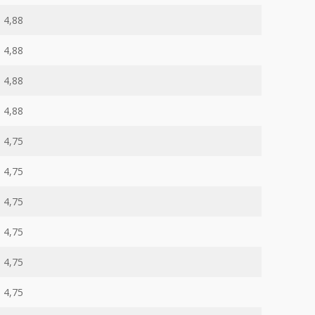
4,88
4,88
4,88
4,88
4,75
4,75
4,75
4,75
4,75
4,75