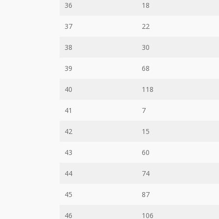
36
18
37
22
38
30
39
68
40
118
41
7
42
15
43
60
44
74
45
87
46
106