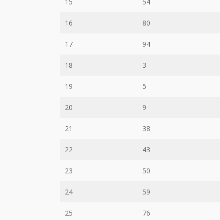
15
54
16
80
17
94
18
3
19
5
20
9
21
38
22
43
23
50
24
59
25
76