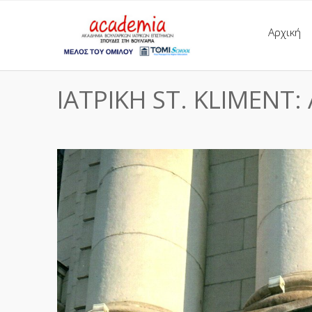
Αρχική
ΙΑΤΡΙΚΗ ST. KLIMENT