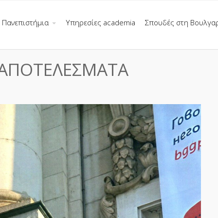
Πανεπιστήμια
Υπηρεσίες academia
Σπουδές στη Βουλγα
: ΑΠΟΤΕΛΕΣΜΑΤΑ