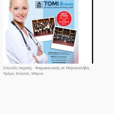
Σπουδές Ιατρικής - Φαρμακευτικής σε Μπρατισλάβα,
Πράγα, Κόσιτσε, Μπρνο.