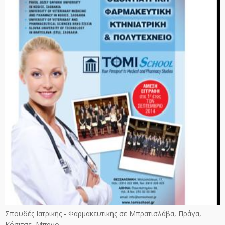
Σπουδές Ιατρικής - Φαρμακευτικής σε Μπρατισλάβα, Πράγα,
Κόσιτσε, Μπρνο.