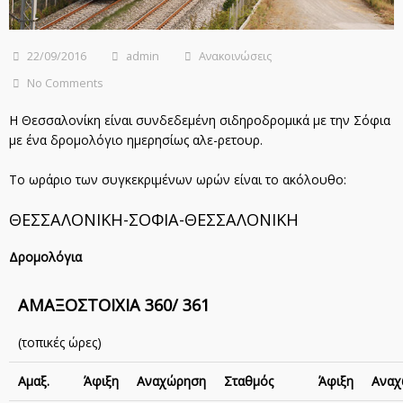
22/09/2016
admin
Ανακοινώσεις
No Comments
Η Θεσσαλονίκη είναι συνδεδεμένη σιδηροδρομικά με την Σόφια
με ένα δρομολόγιο ημερησίως αλε-ρετουρ.
Το ωράριο των συγκεκριμένων ωρών είναι το ακόλουθο:
ΘΕΣΣΑΛΟΝΙΚΗ-ΣΟΦΙΑ-ΘΕΣΣΑΛΟΝΙΚΗ
Δρομολόγια
ΑΜΑΞΟΣΤΟΙΧΙΑ 360/ 361
(τοπικές ώρες)
Αμαξ.
Άφιξη
Αναχώρηση
Σταθμός
Άφιξη
Αναχ