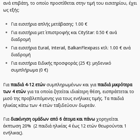
ανά επιβάτη, το οποίο προστίθεται στην τιμή του εισιτηρίου, έχει
ως εξής:
Για εισιτήρια απλής μετάβασης: 1.00 €
Για εισιτήρια μετ΄ επιστροφής και CityStar: 0.50 € ανά
διαδρομή
Για εισιτήρια Eurail, Interail, BalkanFlexipass κτλ: 1.00 € ανά
διαδρομή
Για εισιτήρια Ειδικής προσφοράς (25 €): μηδενικό
συμπλήρωμα (0 €)
Για
παιδιά 4-12 ετών
συμπληρωμένων και για
παιδιά μικρότερα
των 4 ετών
για τα οποία ζητείται ιδιαίτερη θέση, εισπράττεται το
μισό της προβλεπόμενης για τους ενήλικες τιμής. Τα παιδιά
ηλικίας κάτω των 4 ετών ταξιδεύουν δωρεάν.
Για
διακίνηση ομάδων από 6 άτομα και πάνω
χορηγείται
έκπτωση 20% (2 παιδιά ηλικίας 4 έως 12 ετών θεωρούνται 1
ενήλικας).