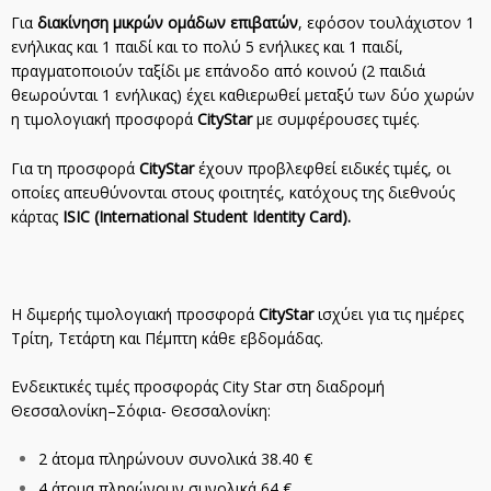
Για
διακίνηση μικρών ομάδων επιβατών
, εφόσον τουλάχιστον 1
ενήλικας και 1 παιδί και το πολύ 5 ενήλικες και 1 παιδί,
πραγματοποιούν ταξίδι με επάνοδο από κοινού (2 παιδιά
θεωρούνται 1 ενήλικας) έχει καθιερωθεί μεταξύ των δύο χωρών
η τιμολογιακή προσφορά
CityStar
με συμφέρουσες τιμές.
Για τη προσφορά
CityStar
έχουν προβλεφθεί ειδικές τιμές, οι
οποίες απευθύνονται στους φοιτητές, κατόχους της διεθνούς
κάρτας
ISIC (International Student Identity Card).
Η διμερής τιμολογιακή προσφορά
CityStar
ισχύει για τις ημέρες
Τρίτη, Τετάρτη και Πέμπτη κάθε εβδομάδας.
Ενδεικτικές τιμές προσφοράς City Star στη διαδρομή
Θεσσαλονίκη–Σόφια- Θεσσαλονίκη:
2 άτομα πληρώνουν συνολικά 38.40 €
4 άτομα πληρώνουν συνολικά 64 €