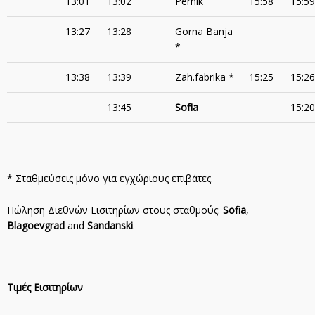
13:01
13:02
Pernik
15:58
15:59
13:27
13:28
Gorna Banja
*
13:38
13:39
Zah.fabrika *
15:25
15:26
13:45
Sofia
15:20
* Σταθμεύσεις μόνο για εγχώριους επιβάτες.
Πώληση Διεθνών Εισιτηρίων στους σταθμούς:
Sofia
,
Blagoevgrad
and
Sandanski
.
Τιμές Εισιτηρίων