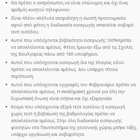
Θα πρέπει ο εκπρόσωπος να είναι επώνυμος και όχι ένας
αριθμός κινητού τηλεφώνου
Είναι πλέον απόλυτα απαραίτητη η σωστή προετοιμασία
αφού από φέτος η διαδικασία εισαγωγής απαιτείται σοβαρό
τεστ εισόδου.
Αυτοί που υπόσχονται βεβαιότητα εισαγωγής 100%πρέπει
να αποκλείονται αμέσως. Φέτος έμειναν έξω από τις Σχολές
της Βουλγαρίας πάνω από 180 υποψήφιοι.
Αυτοί που υπόσχονται εισαγωγή δια της πλαγίας οδού
πρέπει να αποκλείονται αμέσως. Δεν υπάρχει τέτοια
περίπτωση.
Αυτοί που υπόσχονται εγγραφές τον Φεβρουάριο πρέπει να
αποκλείονται αμέσως. Η Ακαδημαϊκή χρονιά για όλη την
Ευρωπαϊκή ένωση είναι ετήσια και όχι εξαμηνιαία.
Άτομα που υπόσχονται εξτρά τεστ εισόδου ή εισαγωγή
χωρίς τεστ ή βεβαίωση της βαθμολογίας πρέπει να
αποκλείονται αμέσως. Στην όλη διαδικασία εισαγωγής
φοιτητών στα Πανεπιστήμια της γειτονικής χώρας μπήκε τάξη,
υπάρχει οργάνωση και σοβαρότητα.