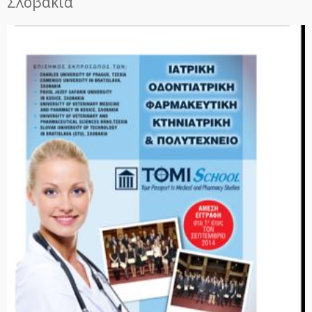
Σλοβακία